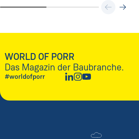
WORLD OF PORR
Das Magazin der Baubranche.
#worldofporr
Neues Fenster
Neues Fenster
Neues Fenster